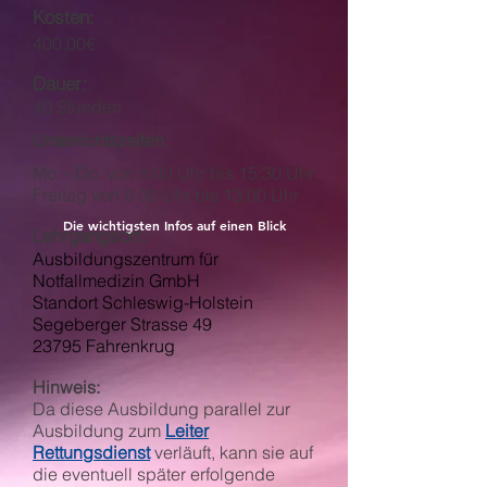
Kosten:
400,00€
Dauer:
40 Stunden
Unterrichtszeiten:
Mo. - Do. von 8:00 Uhr bis 15:30 Uhr
Freitag von 8:00 Uhr bis 13:00 Uhr
Die wichtigsten Infos auf einen Blick
Lehrgangsort:
Ausbildungszentrum für
Notfallmedizin GmbH
Standort Schleswig-Holstein
Segeberger Strasse 49
23795 Fahrenkrug
Hinweis:
Da diese Ausbildung parallel zur
Ausbildung zum
Leiter
Rettungsdienst
verläuft, kann sie auf
die eventuell später erfolgende