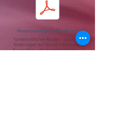
Musterstundenplan Wachleiter*
*Unverbindliches Muster - Zeitliche
Änderungen auf Grund individueller
Kursgrößen oder Krankheitsfällen
vorbehalten
Termine 2026