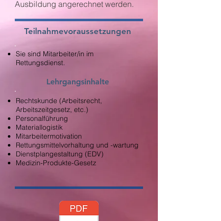
Ausbildung angerechnet werden.
Teilnahmevoraussetzungen
Sie sind Mitarbeiter/in im
Rettungsdienst.
Lehrgangsinhalte
Rechtskunde (Arbeitsrecht,
Arbeitszeitgesetz, etc.)
Personalführung
Materiallogistik
Mitarbeitermotivation
Rettungsmittelvorhaltung und -wartung
Dienstplangestaltung (EDV)
Medizin-Produkte-Gesetz