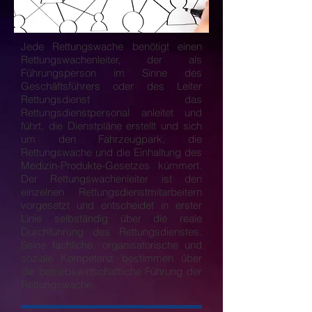
Jede Rettungswache benötigt einen
Rettungswachenleiter, der als
Führungsperson im Sinne des
Geschäftsführers oder des Leiter
Rettungsdienst das
Rettungsdienstpersonal anleitet und
führt, die Dienstpläne erstellt und sich
um den Fahrzeugpark, die
Rettungswache und die Einhaltung des
Medizin-Produkte-Gesetzes kümmert.
Der Rettungswachenleiter ist den
einzelnen Rettungsdienstmitarbeitern
vorgesetzt und entscheidet in erster
Linie selbständig über die reale
Durchführung des Rettungsdienstes.
Seine fachliche, organisatorische und
soziale Kompetenz bestimmen über
die betriebswirtschaftliche Führung der
Rettungswache.