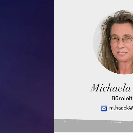
Michaela
Bürolei
m.haack@