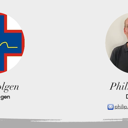
olgen
Phil
lgen
phili