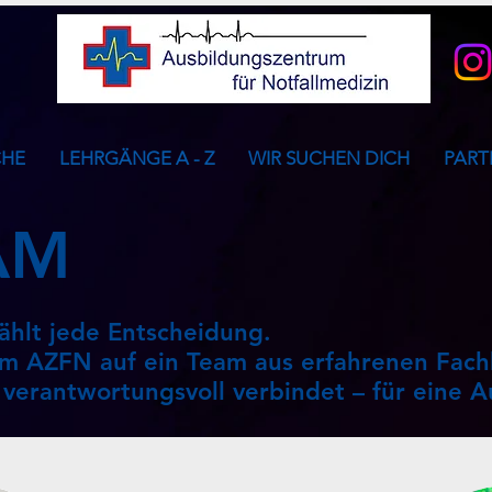
CHE
LEHRGÄNGE A - Z
WIR SUCHEN DICH
PART
AM
zählt jede Entscheidung.
im AZFN auf ein Team aus erfahrenen Fach
 verantwortungsvoll verbindet – für eine A