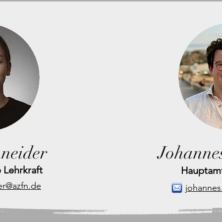
neider
Johanne
 Lehrkraft
Hauptamt
er@azfn.de
johannes