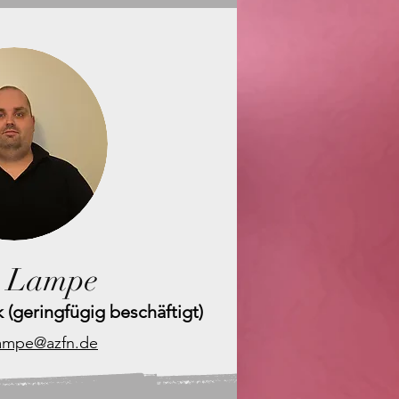
k Lampe
k (geringfügig beschäftigt)
lampe@azfn.de