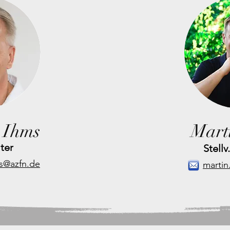
 Ihms
Mart
iter
Stellv
s@azfn.de
martin