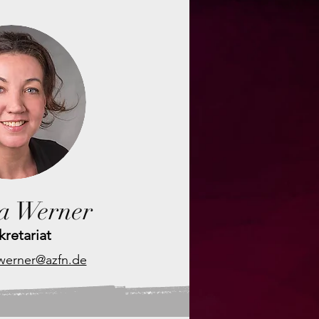
a Werner
kretariat
.werner@azfn.de