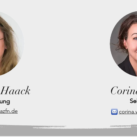
 Haack
Corin
Se
tung
azfn.de
corina