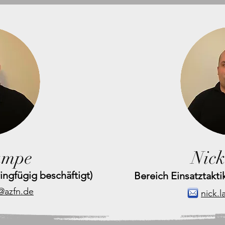
ampe
Nic
ringfügig beschäftigt)
Bereich Einsatztakti
@azfn.de
nick.