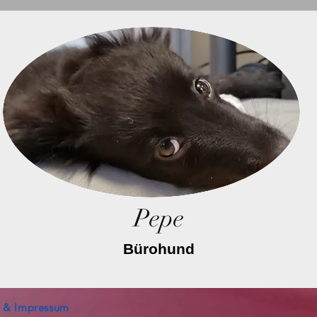
Pepe
Bürohund
z & Impressum