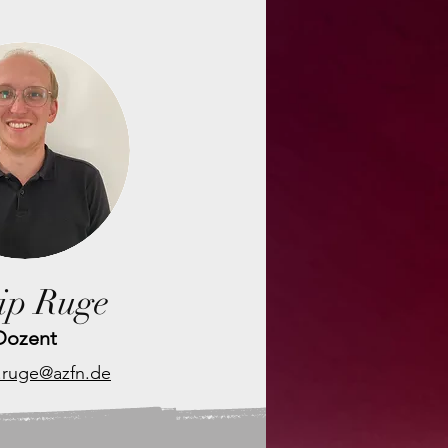
ip Ruge
Dozent
p.ruge@azfn.de